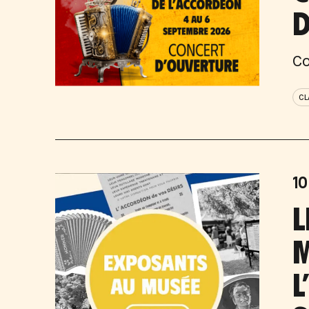
D
Co
CL
10
L
M
L