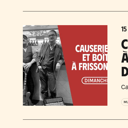
15
C
À
D
Ca
MU