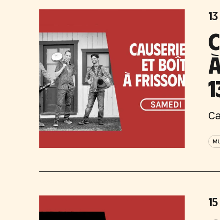
13
C
À
1
Ca
MU
15