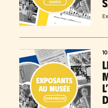
S
Ex
10
L
M
L