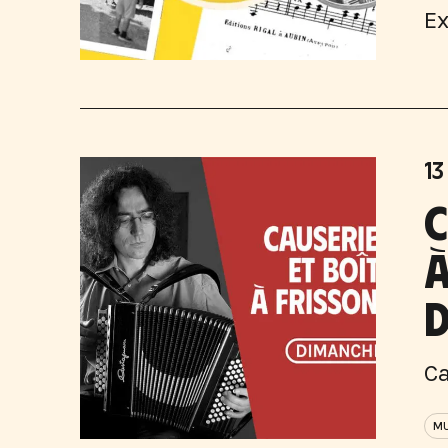
Ex
13
C
À
D
Ca
MU