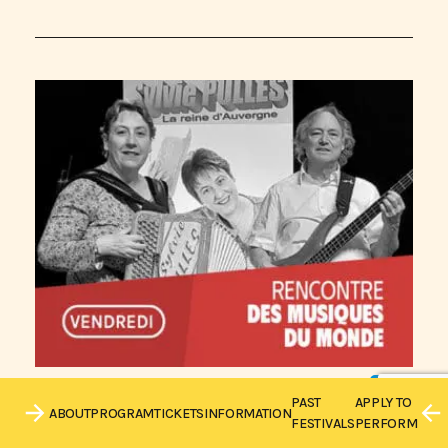
8:30 P.M.
4 SEPTEMBER 2026
PAST
APPLY TO
ABOUT
PROGRAM
TICKETS
INFORMATION
FESTIVALS
PERFORM
RENCONTRE DES