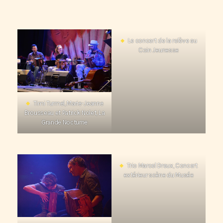
Le concert de la relève au
Coin Jeunesse
Timi Turmel, Marie-Jeanne
Brousseau et Patrick Nolet, La
Grande Nocturne
Trio Marcel Dreux, Concert
extérieur scène du Musée