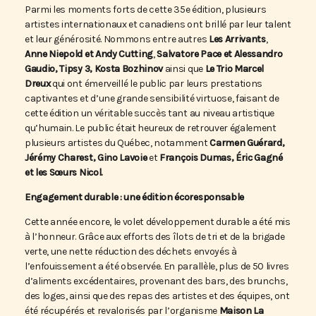
Parmi les moments forts de cette 35e édition, plusieurs
artistes internationaux et canadiens ont brillé par leur talent
et leur générosité. Nommons entre autres
Les Arrivants
,
Anne Niepold et Andy Cutting
,
Salvatore Pace et Alessandro
Gaudio, Tipsy 3, Kosta Bozhinov
ainsi que
Le Trio Marcel
Dreux
qui ont émerveillé le public par leurs prestations
captivantes et d’une grande sensibilité virtuose, faisant de
cette édition un véritable succès tant au niveau artistique
qu’humain. Le public était heureux de retrouver également
plusieurs artistes du Québec, notamment
Carmen Guérard,
Jérémy Charest, Gino Lavoie
et
François Dumas, Éric Gagné
et les Sœurs Nicol.
Engagement durable : une édition écoresponsable
Cette année encore, le volet développement durable a été mis
à l’honneur. Grâce aux efforts des îlots de tri et de la brigade
verte, une nette réduction des déchets envoyés à
l’enfouissement a été observée. En parallèle, plus de 50 livres
d’aliments excédentaires, provenant des bars, des brunchs,
des loges, ainsi que des repas des artistes et des équipes, ont
été récupérés et revalorisés par l’organisme
Maison La