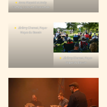
Anne Niepold et Andy
Cutting, Concert d’ouverture
Jérémy Charest, Pique-
Nique du Bassin
Jérémy Charest, Pique-
Nique du Bassin