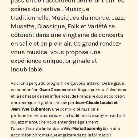
passion de l’accordéon défileront sur les
scènes du festival. Musique
traditionnelle, Musiques du monde, Jazz,
Musette, Classique, Folk et Variété se
côtoient dans une vingtaine de concerts
en salle et en plein air. Ce grand rendez-
vous musical vous propose une
expérience unique, originale et
inoubliable.
Voici un aperçu du programme qui vous attend
: De Belgique,
au bandonéon
Gwen Cresens
se distingue par son éclectisme
et la richesse de ses influences, de France, le duo accordéon
chromatique et guitare formé par
Jean-Claude Laudat et
Jean-Yves Dubanton
, une complicité musicale
profondément ancrée dans la tradition du swing-musette et
du jazz manouche. Vous entendrez également
l’accordéoniste finlandaise
Viivi Maria Saarenkylä
, en duo
accordéon chromatique et guitare dans la formation