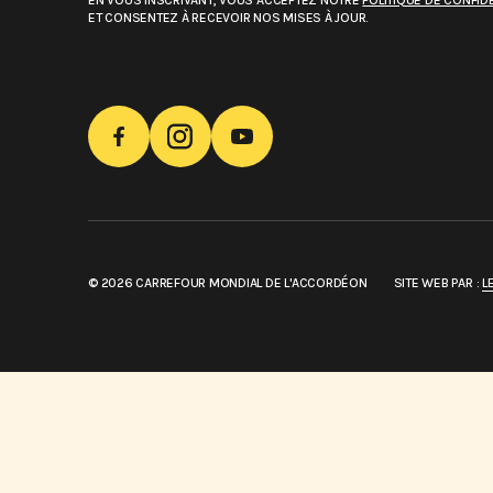
EN VOUS INSCRIVANT, VOUS ACCEPTEZ NOTRE
POLITIQUE DE CONFIDE
ET CONSENTEZ À RECEVOIR NOS MISES À JOUR.
© 2026 CARREFOUR MONDIAL DE L'ACCORDÉON
SITE WEB PAR :
L