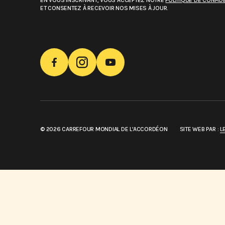
EN VOUS INSCRIVANT, VOUS ACCEPTEZ NOTRE
POLITIQUE DE CONFIDE
ET CONSENTEZ À RECEVOIR NOS MISES À JOUR.
© 2026 CARREFOUR MONDIAL DE L'ACCORDÉON
SITE WEB PAR :
L