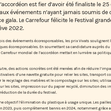
accordéon est fier d’avoir été finaliste le 25
s aux événements n’ayant jamais soumis de 
e gala. Le Carrefour félicite le Festival gran
lève 2022.
is des événements écoresponsables, les prix Vivats soulignent le
ques écoresponsables. En soumettant sa candidature auprès du
 Carrefour mondial de l’accordéon mettait en lumière sa politi
’autre, des actions concrètes ont été menées afin de réduire l’im
stivaliers d’une navette gratuite pour relier les sites, transport co
ur le recyclage des matières et le compostage sur les sites; utilis
ur les sites, impression sur du papier recyclé, diminution des 
 réduction de la durée du festival.
e objectif l’élimination du plastique à usage unique. Les pailles,
 en 2023, puis complètement bannis en 2024, notamment grâce au