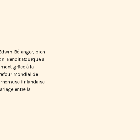
Edwin-Bélanger, bien
éon, Benoit Bourque a
ment grâce à la
refour Mondial de
ornemuse finlandaise
riage entre la