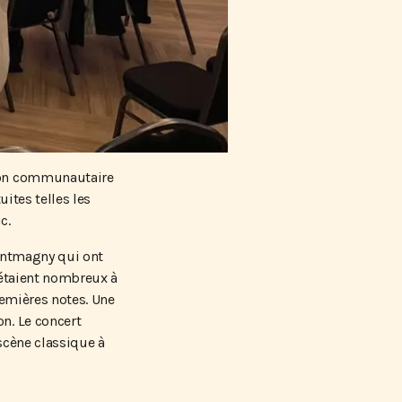
llon communautaire
uites telles les
c.
Montmagny qui ont
s étaient nombreux à
remières notes. Une
n. Le concert
scène classique à