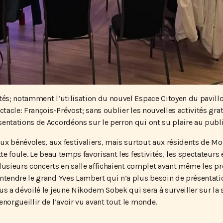
utés; notamment l’utilisation du nouvel Espace Citoyen du pavi
ctacle: François-Prévost; sans oublier les nouvelles activités grat
entations de Accordéons sur le perron qui ont su plaire au publi
 aux bénévoles, aux festivaliers, mais surtout aux résidents de 
tte foule. Le beau temps favorisant les festivités, les spectateur
t plusieurs concerts en salle affichaient complet avant même les p
ntendre le grand Yves Lambert qui n’a plus besoin de présentatio
us a dévoilé le jeune Nikodem Sobek qui sera à surveiller sur la 
norgueillir de l’avoir vu avant tout le monde.