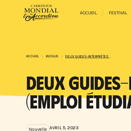
ACCUEIL
FESTIVAL
ACCUEIL
BLOGUE
DEUX GUIDES-INTERPRÈTES RECHERCHÉ.ES ! (EMPLOI ÉTUDIANT)
DEUX GUIDES-I
(EMPLOI ÉTUDI
AVRIL 5, 2023
Nouvelle