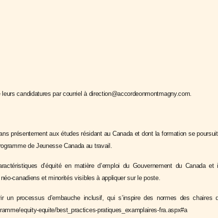
 leurs candidatures par courriel à direction@accordeonmontmagny.com.
ans présentement aux études résidant au Canada et dont la formation se poursuit a
 programme de Jeunesse Canada au travail.
ractéristiques d’équité en matière d’emploi du Gouvernement du Canada et 
néo-canadiens et minorités visibles à appliquer sur le poste.
ir un processus d’embauche inclusif, qui s’inspire des normes des chaires
gramme/equity-equite/best_practices-pratiques_examplaires-fra.aspx#a