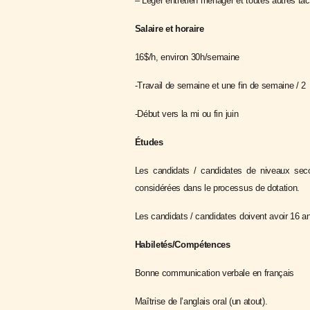
– Léger entretien ménager et toutes autres t
Salaire et horaire
16$/h, environ 30h/semaine
-Travail de semaine et une fin de semaine / 2
-Début vers la mi ou fin juin
Études
Les candidats / candidates de niveaux second
considérées dans le processus de dotation.
Les candidats / candidates doivent avoir 16 ans
Habiletés/Compétences
Bonne communication verbale en français
Maîtrise de l’anglais oral (un atout).