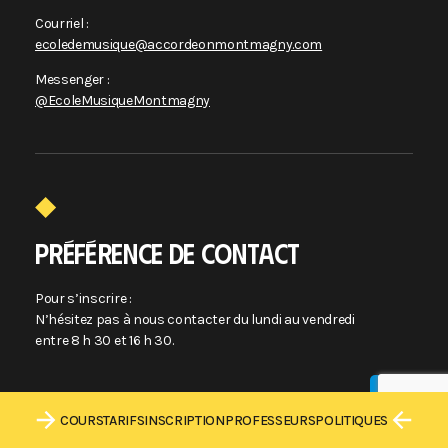
Courriel :
ecoledemusique@accordeonmontmagny.com
Messenger :
@EcoleMusiqueMontmagny
PRÉFÉRENCE DE CONTACT
Pour s’inscrire :
N’hésitez pas à nous contacter du lundi au vendredi
entre 8 h 30 et 16 h 30.
COURS
TARIFS
INSCRIPTION
PROFESSEURS
POLITIQUES